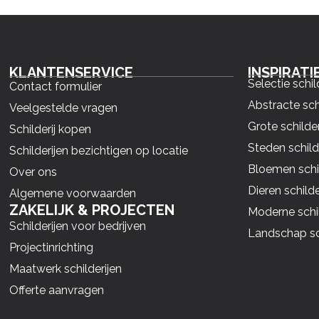
KLANTENSERVICE
INSPIRATI
Selectie schil
Contact formulier
Abstracte sch
Veelgestelde vragen
Grote schilder
Schilderij kopen
Steden schild
Schilderijen bezichtigen op locatie
Bloemen schil
Over ons
Dieren schilde
Algemene voorwaarden
ZAKELIJK & PROJECTEN
Moderne schil
Schilderijen voor bedrijven
Landschap sch
Projectinrichting
Maatwerk schilderijen
Offerte aanvragen