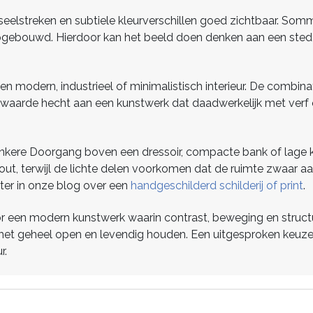
enseelstreken en subtiele kleurverschillen goed zichtbaar. So
n opgebouwd. Hierdoor kan het beeld doen denken aan een stede
n modern, industrieel of minimalistisch interieur. De combin
ie waarde hecht aan een kunstwerk dat daadwerkelijk met ver
Donkere Doorgang boven een dressoir, compacte bank of lage k
ut, terwijl de lichte delen voorkomen dat de ruimte zwaar aa
ter in onze blog over een
handgeschilderd schilderij of print
.
oor een modern kunstwerk waarin contrast, beweging en stru
jen het geheel open en levendig houden. Een uitgesproken keu
r.