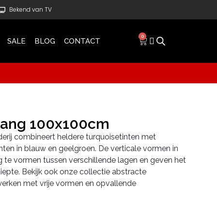
Bekend van TV
0
SALE
BLOG
CONTACT
gang 100x100cm
erij combineert heldere turquoisetinten met
nten in blauw en geelgroen. De verticale vormen in
g te vormen tussen verschillende lagen en geven het
epte. Bekijk ook onze collectie abstracte
werken met vrije vormen en opvallende