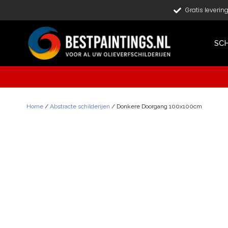
Gratis leverin
SCH
Home
/
Abstracte schilderijen
/ Donkere Doorgang 100x100cm