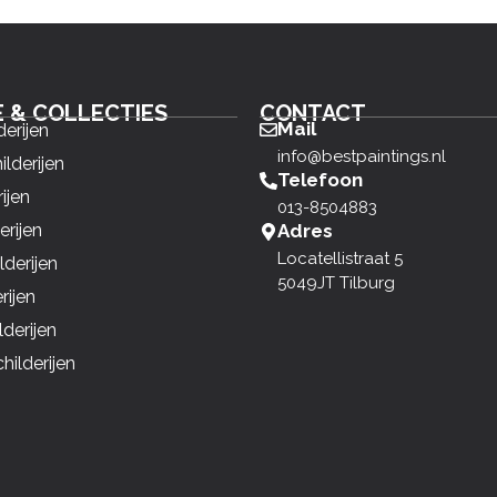
E & COLLECTIES
CONTACT
Mail
derijen
info@bestpaintings.nl
ilderijen
Telefoon
ijen
013-8504883
erijen
Adres
Locatellistraat 5
derijen
5049JT Tilburg
rijen
derijen
ilderijen