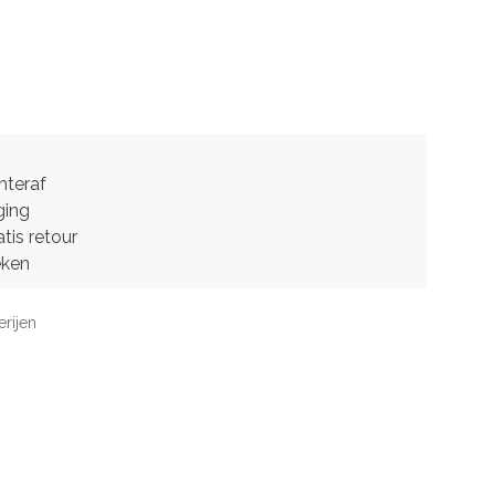
hteraf
ging
tis retour
eken
erijen