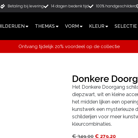
g
Betaling bij levering
14 dagen bedenk tijd
100% handgeschilderd
ILDERIJEN
THEMA’S
VORM
KLEUR
SELECTIE
Ontvang tijdelijk 20% voordeel op de collectie
Donkere Door
Het Donkere Doorgang schild
diepzwart, wit en kleine acce
het midden lijken een openin
kunstwerk een mysterieuze di
schilderijen voor meer kunst
kleurcombinaties.
€
349,00
€
279,20