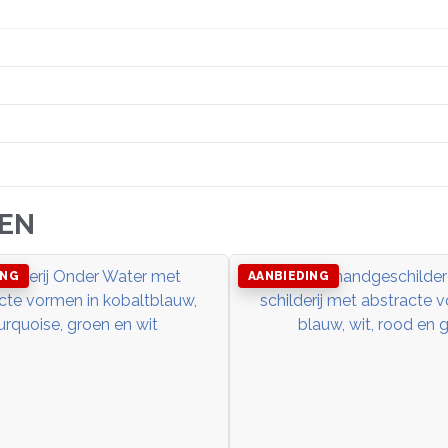
JEN
ING
AANBIEDING