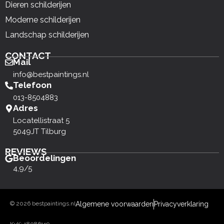
Dieren schilderijen
Moderne schilderijen
Landschap schilderijen
CONTACT
Mail
info@bestpaintings.nl
Telefoon
013-8504883
Adres
Locatellistraat 5
5049JT Tilburg
REVIEWS
Beoordelingen
4,9/5
© 2026 bestpaintings.nl
Algemene voorwaarden
Privacyverklaring