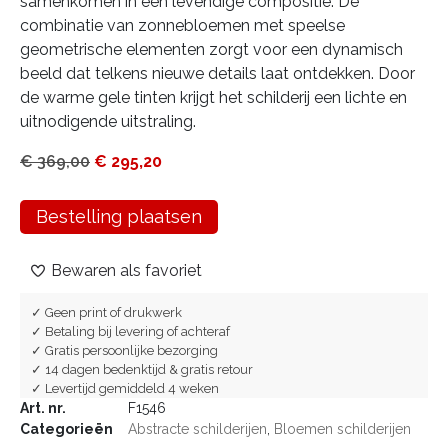
samenkomen in een levendige compositie. De
combinatie van zonnebloemen met speelse
geometrische elementen zorgt voor een dynamisch
beeld dat telkens nieuwe details laat ontdekken. Door
de warme gele tinten krijgt het schilderij een lichte en
uitnodigende uitstraling.
€
369,00
€
295,20
Bestelling plaatsen
Bewaren als favoriet
✓ Geen print of drukwerk
✓ Betaling bij levering of achteraf
✓ Gratis persoonlijke bezorging
✓ 14 dagen bedenktijd & gratis retour
✓ Levertijd gemiddeld 4 weken
Art. nr.
F1546
Categorieën
Abstracte schilderijen
,
Bloemen schilderijen