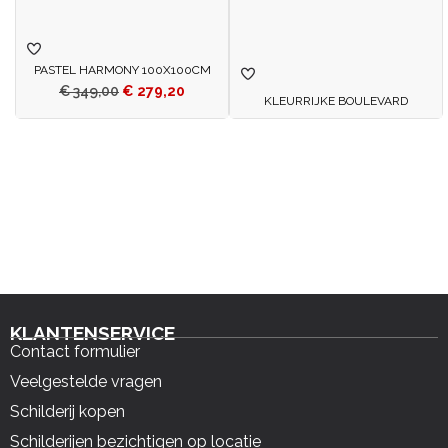
PASTEL HARMONY 100X100CM
€
349,00
€
279,20
KLEURRIJKE BOULEVARD
KLANTENSERVICE
Contact formulier
Veelgestelde vragen
Schilderij kopen
Schilderijen bezichtigen op locatie