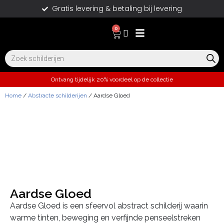
Gratis levering & betaling bij levering
0
Ontvang tijdelijk 20% voordeel op de collectie
Home
/
Abstracte schilderijen
/ Aardse Gloed
Aardse Gloed
Aardse Gloed is een sfeervol abstract schilderij waarin
warme tinten, beweging en verfijnde penseelstreken