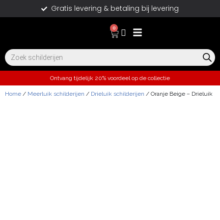
Gratis levering & betaling bij levering
0
Ontvang tijdelijk 20% voordeel op de collectie
Home
/
Meerluik schilderijen
/
Drieluik schilderijen
/ Oranje Beige – Drieluik