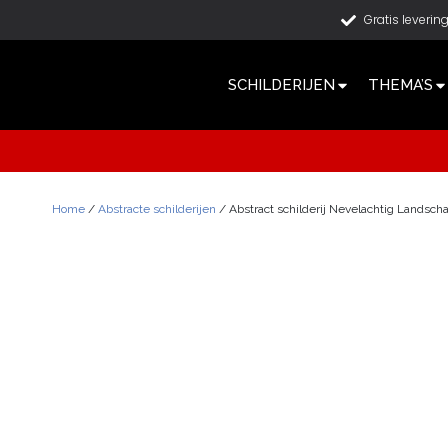
Gratis leverin
SCHILDERIJEN
THEMA’S
Home
/
Abstracte schilderijen
/ Abstract schilderij Nevelachtig Landsch