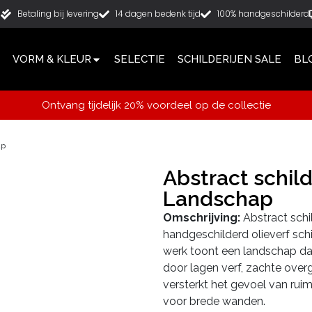
g
Betaling bij levering
14 dagen bedenk tijd
100% handgeschilderd
VORM & KLEUR
SELECTIE
SCHILDERIJEN SALE
BL
Ontvang tijdelijk 20% voordeel op de collectie
ap
Abstract schild
Landschap
Omschrijving:
Abstract schi
handgeschilderd olieverf sch
werk toont een landschap dat
door lagen verf, zachte over
versterkt het gevoel van ruim
voor brede wanden.