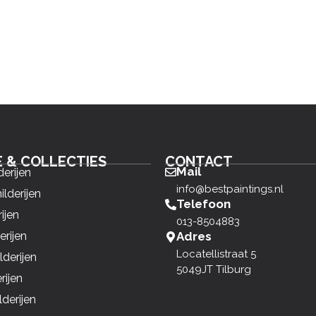
E & COLLECTIES
CONTACT
Mail
derijen
info@bestpaintings.nl
ilderijen
Telefoon
ijen
013-8504883
erijen
Adres
Locatellistraat 5
derijen
5049JT Tilburg
rijen
derijen