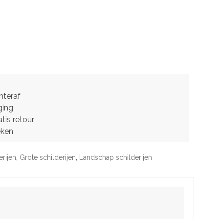
hteraf
ging
tis retour
eken
erijen
,
Grote schilderijen
,
Landschap schilderijen