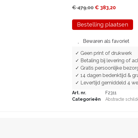
€
479,00
€
383,20
Bestelling plaatsen
Bewaren als favoriet
✓ Geen print of drukwerk
✓ Betaling bij levering of ac
✓ Gratis persoonlijke bezor
✓ 14 dagen bedenktijd & gra
✓ Levertijd gemiddeld 4 w
Art. nr.
F2311
Categorieën
Abstracte schild