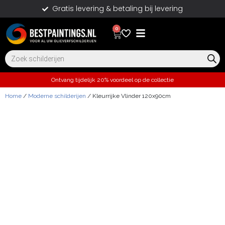
Gratis levering & betaling bij levering
0
Ontvang tijdelijk 20% voordeel op de collectie
Home
/
Moderne schilderijen
/ Kleurrijke Vlinder 120x90cm