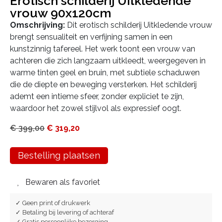
Erotisch schilderij Uitkledende
vrouw 90x120cm
Omschrijving:
Dit erotisch schilderij Uitkledende vrouw
brengt sensualiteit en verfijning samen in een
kunstzinnig tafereel. Het werk toont een vrouw van
achteren die zich langzaam uitkleedt, weergegeven in
warme tinten geel en bruin, met subtiele schaduwen
die de diepte en beweging versterken. Het schilderij
ademt een intieme sfeer, zonder expliciet te zijn,
waardoor het zowel stijlvol als expressief oogt.
€
399,00
€
319,20
Bestelling plaatsen
Bewaren als favoriet
✓ Geen print of drukwerk
✓ Betaling bij levering of achteraf
✓ Gratis persoonlijke bezorging