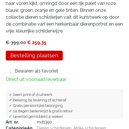
naar voren kijkt, omringd door een rijk palet van roze,
blauw, groen, oranje en gele tinten. Binnen onze
collectie dieren schilderijen valt dit kunstwerk op door
de combinatie van een herkenbaar dierenportret en een
vrije, kleurrijke schilderwijze.
€
399,00
€
259,35
Bestelling plaatsen
Bewaren als favoriet
Direct uit voorraad leverbaar
✓ Geen print of drukwerk
✓ Betaling bij levering of achteraf
✓ Gratis persoonlijke bezorging
✓ 14 dagen bedenktijd & gratis retour
✓ Levertijd gemiddeld 4 weken
Art. nr.
md1390
Categorieën
Dieren schilderijen
,
Afrika schilderijen
,