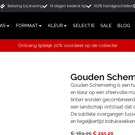
g
Betaling bij levering
14 dagen bedenk tijd
100% handgeschilderd
’S
FORMAAT
KLEUR
SELECTIE
SALE
BLOG
Ontvang tijdelijk 20% voordeel op de collectie
Gouden Schem
Gouden Schemering is een hand
en kleur op een sfeervolle
tinten worden gecombineerd
een landschap ontstaat dat 
De subtiele overgangen tusse
en tegelijkertijd indrukwekken
€
369,00
€
295,20