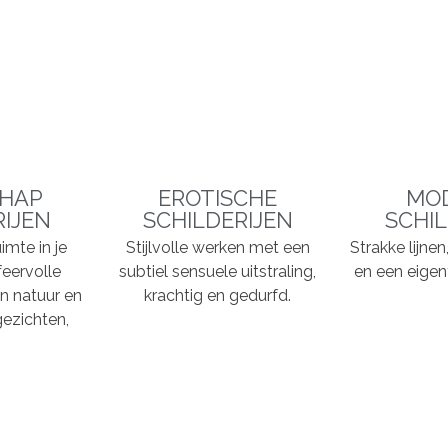
HAP
EROTISCHE
MO
RIJEN
SCHILDERIJEN
SCHIL
imte in je
Stijlvolle werken met een
Strakke lijne
feervolle
subtiel sensuele uitstraling,
en een eigent
n natuur en
krachtig en gedurfd.
ezichten,