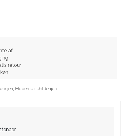
hteraf
ging
tis retour
eken
derijen
,
Moderne schilderijen
stenaar