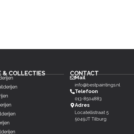
E & COLLECTIES
CONTACT
Mail
derijen
info@bestpaintings.nl
ilderijen
Telefoon
ijen
013-8504883
erijen
Adres
Locatellistraat 5
derijen
5049JT Tilburg
rijen
derijen