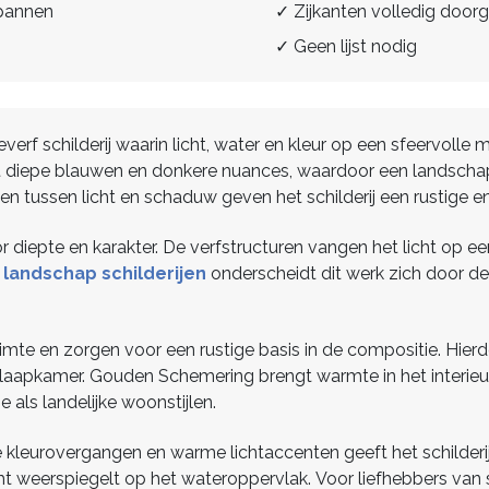
spannen
✓ Zijkanten volledig doorg
✓ Geen lijst nodig
verf schilderij waarin licht, water en kleur op een sfeervo
diepe blauwen en donkere nuances, waardoor een landschap
 tussen licht en schaduw geven het schilderij een rustige en t
diepte en karakter. De verfstructuren vangen het licht op ee
e
landschap schilderijen
onderscheidt dit werk zich door de
uimte en zorgen voor een rustige basis in de compositie. Hie
slaapkamer. Gouden Schemering brengt warmte in het interieu
ls landelijke woonstijlen.
kleurovergangen en warme lichtaccenten geeft het schilderij 
cht weerspiegelt op het wateroppervlak. Voor liefhebbers va