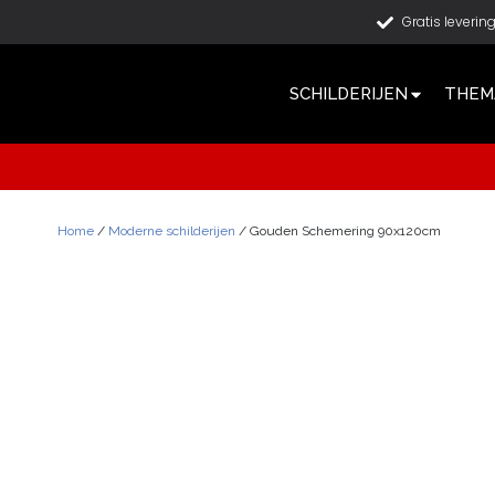
Gratis leverin
SCHILDERIJEN
THEMA
Home
/
Moderne schilderijen
/ Gouden Schemering 90x120cm