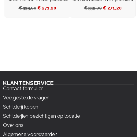
€
339,00
€
271,20
€
339,00
€
271,20
KLANTENSERVICE
Contact formulier
Veelgestelde vragen
Schilderij kopen
Schilderijen bezichtigen op locatie
Over ons
Algemene voorwaarden