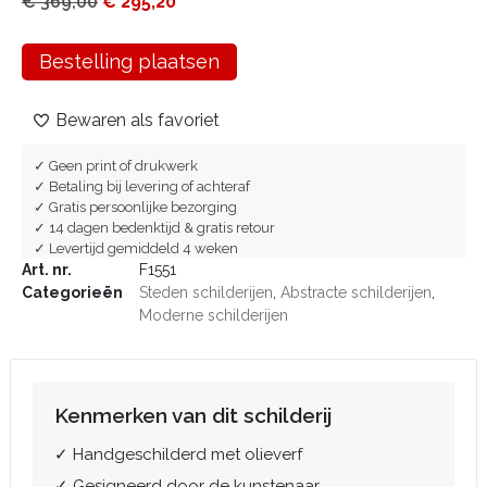
€
369,00
€
295,20
Bestelling plaatsen
Bewaren als favoriet
✓ Geen print of drukwerk
✓ Betaling bij levering of achteraf
✓ Gratis persoonlijke bezorging
✓ 14 dagen bedenktijd & gratis retour
✓ Levertijd gemiddeld 4 weken
Art. nr.
F1551
Categorieën
Steden schilderijen
,
Abstracte schilderijen
,
Moderne schilderijen
Kenmerken van dit schilderij
✓ Handgeschilderd met olieverf
✓ Gesigneerd door de kunstenaar