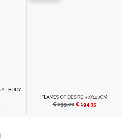
UAL BODY
FLAMES OF DESIRE 90X120CM
0
€
299,00
€
194,35
N