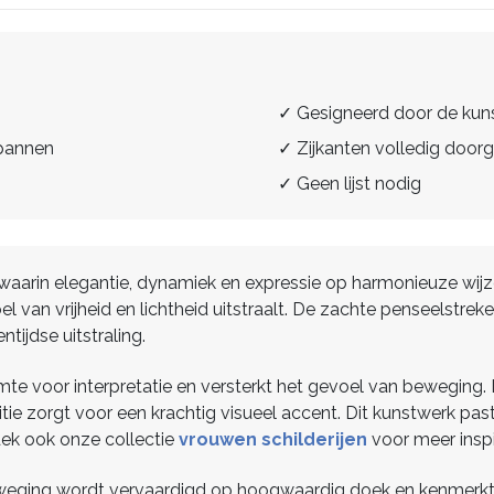
✓ Gesigneerd door de kun
spannen
✓ Zijkanten volledig doorg
✓ Geen lijst nodig
erij waarin elegantie, dynamiek en expressie op harmonieuze wi
el van vrijheid en lichtheid uitstraalt. De zachte penseelstrek
tijdse uitstraling.
te voor interpretatie en versterkt het gevoel van beweging. D
ositie zorgt voor een krachtig visueel accent. Dit kunstwerk p
tdek ook onze collectie
vrouwen schilderijen
voor meer inspi
 Beweging wordt vervaardigd op hoogwaardig doek en kenmerkt