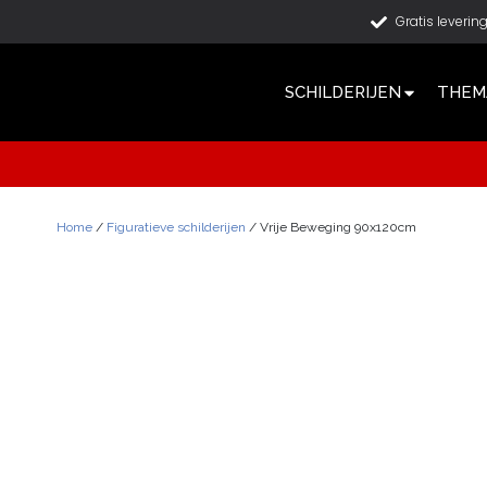
Gratis leverin
SCHILDERIJEN
THEMA
Home
/
Figuratieve schilderijen
/ Vrije Beweging 90x120cm