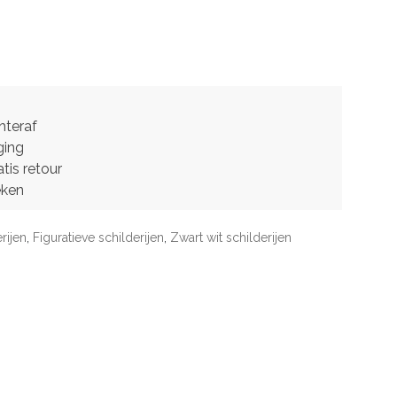
hteraf
ging
tis retour
eken
rijen
,
Figuratieve schilderijen
,
Zwart wit schilderijen