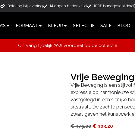
g
Betaling bij levering
14 dagen bedenk tijd
100% handgeschilderd
’S
FORMAAT
KLEUR
SELECTIE
SALE
BLOG
Ontvang tijdelijk 20% voordeel op de collectie
Vrije Bewegin
Vrije Beweging is een stijlvol 
expressie op harmonieuze wi
vastgelegd in een sierlijke ho
uitstraalt. De zachte penseel
zwart geven het kunstwerk een
€
379,00
€
303,20