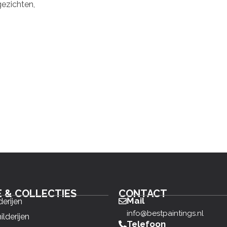
ezichten,
E & COLLECTIES
CONTACT
Mail
derijen
info@bestpaintings.nl
ilderijen
Telefoon