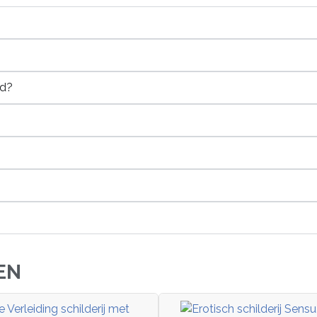
rd?
EN