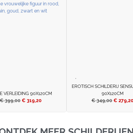
EROTISCH SCHILDERIJ SENS
LE VERLEIDING 90X120CM
90X120CM
€
399,00
€
319,20
€
349,00
€
279,2
ONTDEK MEER SCHILDERIJE