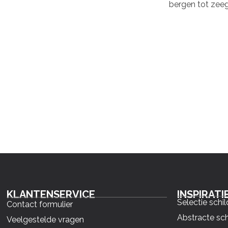
bergen tot zeeg
KLANTENSERVICE
INSPIRATI
Selectie schil
Contact formulier
Abstracte sch
Veelgestelde vragen