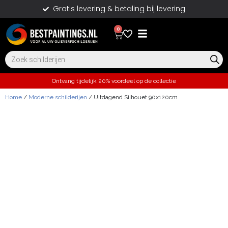
Gratis levering & betaling bij levering
0
Ontvang tijdelijk 20% voordeel op de collectie
Home
/
Moderne schilderijen
/ Uitdagend Silhouet 90x120cm