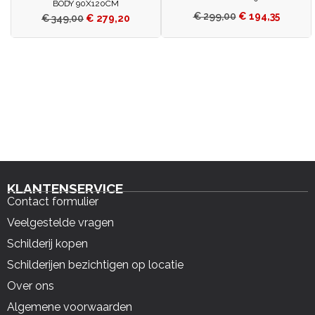
BODY 90X120CM
€
299,00
€
194,35
€
349,00
€
279,20
KLANTENSERVICE
Contact formulier
Veelgestelde vragen
Schilderij kopen
Schilderijen bezichtigen op locatie
Over ons
Algemene voorwaarden